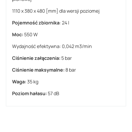
1110 x 380 x 480 [mm] dla wersji poziomej
Pojemność zbiornika
: 24 l
Moc:
550 W
Wydajność efektywna: 0,042 m3/min
Ciśnienie załączenia:
5 bar
Ciśnienie maksymalne:
8 bar
Waga:
35 kg
Poziom hałasu:
57 dB