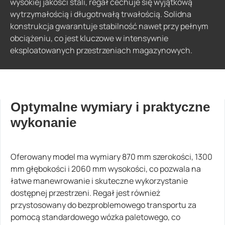
wysokiej jakości stali, regał cechuje się wyjątkową
wytrzymałością i długotrwałą trwałością. Solidna
konstrukcja gwarantuje stabilność nawet przy pełnym
obciążeniu, co jest kluczowe w intensywnie
eksploatowanych przestrzeniach magazynowych.
Optymalne wymiary i praktyczne
wykonanie
Oferowany model ma wymiary 870 mm szerokości, 1300
mm głębokości i 2060 mm wysokości, co pozwala na
łatwe manewrowanie i skuteczne wykorzystanie
dostępnej przestrzeni. Regał jest również
przystosowany do bezproblemowego transportu za
pomocą standardowego wózka paletowego, co