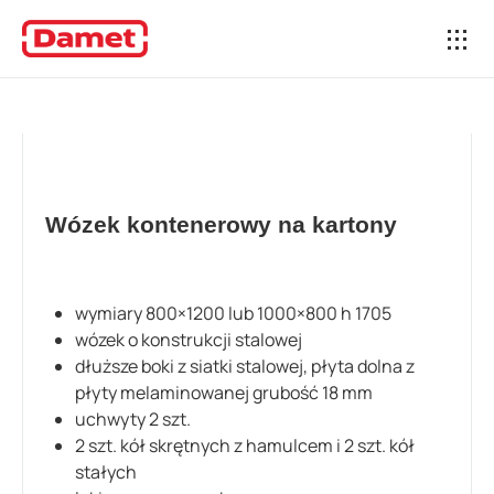
Wózek kontenerowy na kartony
wymiary 800×1200 lub 1000×800 h 1705
wózek o konstrukcji stalowej
dłuższe boki z siatki stalowej, płyta dolna z
płyty melaminowanej grubość 18 mm
uchwyty 2 szt.
2 szt. kół skrętnych z hamulcem i 2 szt. kół
stałych