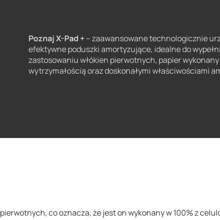
Poznaj X-Pad +
– zaawansowane technologicznie urzą
efektywne poduszki amortyzujące, idealne do wypełni
zastosowaniu włókien pierwotnych, papier wykonany 
wytrzymałością oraz doskonałymi właściwościami a
pierwotnych, co oznacza, że jest on wykonany w 100% z celul