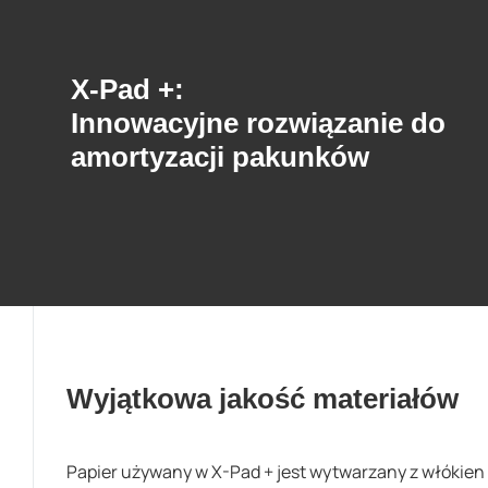
X-Pad +:
Innowacyjne rozwiązanie do
amortyzacji pakunków
Wyjątkowa jakość materiałów
Papier używany w X-Pad + jest wytwarzany z włókien 